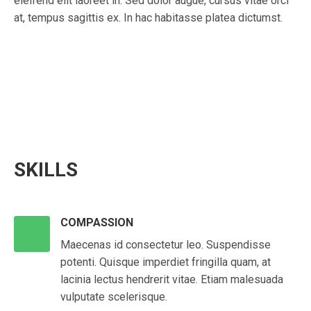
eleifend elit laoreet in. Sed dolor augue, cursus vitae orci
at, tempus sagittis ex. In hac habitasse platea dictumst.
SKILLS
COMPASSION
Maecenas id consectetur leo. Suspendisse
potenti. Quisque imperdiet fringilla quam, at
lacinia lectus hendrerit vitae. Etiam malesuada
vulputate scelerisque.